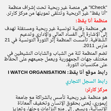
"
ICheck
" هي منصة غير ربحية تحت إشراف منظمة
"أنا يقظ" غير الربحية وتتلقى تمويلها من مركز كارتر.
منظمة أنا يقظ:
هي منظمة رقابية تونسية غير ربحية ومستقلة تهدف
إلى الإشارة إلى الفساد المالي والإداري وتدعيم
الشفافية. تأسست المنظمة إثر الثورة التونسية في 21
مارس 2011.
تضم المنظمة ثلة من الشباب والشابات النشيطين في
مختلف جهات الجمهورية ويعمل جميعهم على الحفاظ
على مكتسبات الثورة
.
رابط موقع أنا يقظ:
I WATCH ORGANISATION
رابط السجل التجاري
مركز كارتر:
هو منظمة غير ربحية تأسس بالشراكة مع جامعة
إيموري، يُعنى بحقوق الإنسان وتخفيف المعاناة
الإنسانية، ويسعى إلى منع النزاعات وحلها، وتعزيز