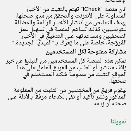
الإشاعات.
اذن منصة "
ICheck
" تهتم بالتثبت من الأخبار
المتداولة على الأنترنت والتحقق من مدى صحتّها،
بهدف التقليص من انتشار الأخبار الزائفة والمضللة
للتونسيين، كذلك تساهم المنصة في تسهيل عمل
الصحفيين ومساعدتهم على التدقيق في الأخبار
المُروّجة، خاصة على ما يّعرف بـ "الميديا الجديدة
".
مشاركة مفتوحة لكل المستخدمين
تمكن هذه المنصة كل المستخدمين من التبليغ عن خبر
زائف منتشر، أو الطلب من الفريق العامل على هذا
الموقع التثبت من معلومة شكك المستخدم في
صحتها.
ليقوم فريق من المختصين من التثبت من المعلومة
المذكور ونشر تأكيد أو نفي للادعاء مرفقا بالأدلة على
صحته أو زيفه
.
تمويلنا