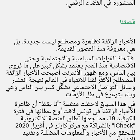
المنشورة في الفضاء الرقمي.
قصتنا
الأخبار الزائفة كظاهرة ومصطلح ليست جديدة، بل
هي معروفة منذ العصور القديمة.
فاتخاذ القرارات السياسية والاجتماعية وحتى
الاقتصادية منذ القدم يعتمد بشكل كبير على ما يُروج
بين الناس، ومع ظهور الأنترنت أصبحت الأخبار الزائفة
المصطلح الأكثر لفتا للانتباه في العالم نتيجة انتشار
وسائل التواصل الاجتماعي بشكل كبير بين الناس وهي
وباء يترعرع في ظل الأزمات.
في هذا السياق لاحظت منظمة "أنا يقظ" أن ظاهرة
الأخبار الزائفة في تونس لاقت أوج عطائها في فترة
الكوفيد 19، مما جعلها تطلق المنصة الإلكترونية
"
ICheck
" بالشراكة مع مركز كارتر في أفريل 2020
للتحقق من الأخبار والمعلومات المضللة وتفنيد